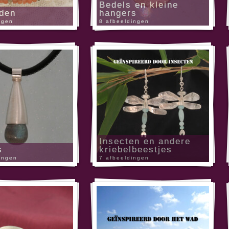
Bedels en kleine
den
hangers
ngen
8 afbeeldingen
Insecten en andere
s
kriebelbeestjes
ingen
7 afbeeldingen