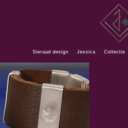
Skip
to
content
Sieraad design
Jessica
Collectie
As-sieraden