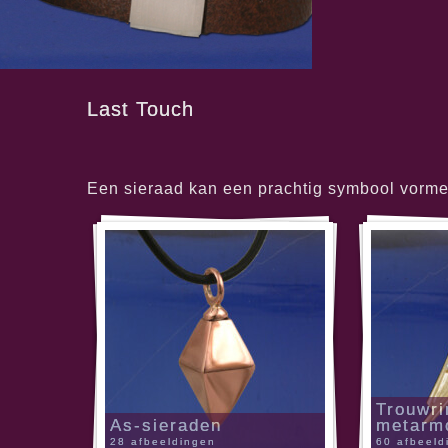
Last Touch
Een sieraad kan een prachtig symbool vormen 
Trouwri
As-sieraden
metarm
28 afbeeldingen
60 afbeeld