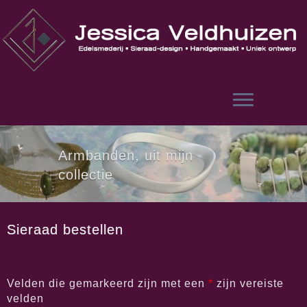
Skip
to
content
Armbanden, uit mijn
collectie
Sieraad bestellen
Velden die gemarkeerd zijn met een
*
zijn vereiste
velden